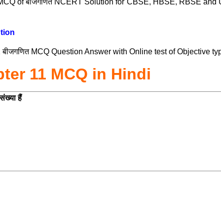
1 MCQ of बीजगणित NCERT Solution for CBSE, HBSE, RBSE and Up 
tion
बीजगणित MCQ Question Answer with Online test of Objective typ
ter 11 MCQ in Hindi
ख्या हैं