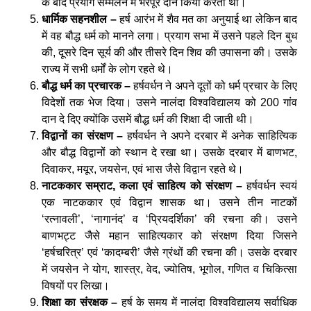
के बाद प्रयाग सम्मेलन में भरपूर दान किया करता था।
धार्मिक सहनशील –
हर्ष आरंभ में शैव मत का अनुयाई था लेकिन बाद
में वह बौद्ध धर्म को मानने लगा। प्रयाग सभा में उसने पहले दिन बुध
की, दूसरे दिन सूर्य की और तीसरे दिन शिव की उपासना की। उसके
राज्य में सभी धर्मों के लोग रहते थे।
बौद्ध धर्म का प्रचारक –
हर्षवर्धन ने अपने दूतों को धर्म प्रचार के लिए
विदेशों तक भेज दिया। उसने नालंदा विश्वविद्यालय को 200 गांव
दान दे दिए क्योंकि उसमें बौद्ध धर्म की शिक्षा दी जाती थी।
विद्वानों का संरक्षण –
हर्षवर्धन ने अपने दरबार में अनेक साहित्यिक
और बौद्ध विद्वानों को स्थान दे रखा था। उसके दरबार में बाणभट,
दिवाकर, मयूर, जयसेन, एवं भास जैसे विद्वान रहते थे।
नाटककार सम्राट, कला एवं साहित्य को संरक्षण –
हर्षवर्धन स्वयं
एक नाटककार एवं विद्वान शासक था। उसने तीन नाटकों
‘रत्नावली’, ‘नागानंद’ व ‘प्रियदर्शिका’ की रचना की। उसने
बाणभट्ट जैसे महान साहित्यकार को संरक्षण दिया जिसने
‘हर्षचरित्र’ एवं ‘कादम्बरी’ जैसे ग्रंथों की रचना की। उसके दरबार
में जयसेन ने योग, शास्त्र, वेद, ज्योतिष, भूगोल, गणित व चिकित्सा
विषयों पर लिखा।
शिक्षा का संरक्षक –
हर्ष के समय में नालंदा विश्वविद्यालय सर्वाधिक