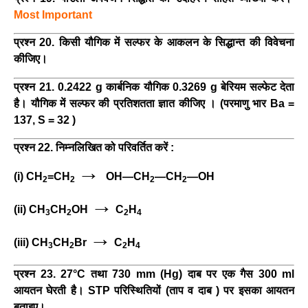
Most Important
प्रश्न 20. किसी यौगिक में सल्फर के आकलन के सिद्धान्त की विवेचना
कीजिए।
प्रश्न 21. 0.2422 g कार्बनिक यौगिक 0.3269 g बेरियम सल्फेट देता
है। यौगिक में सल्फर की प्रतिशतता ज्ञात कीजिए । (परमाणु भार Ba =
137, S = 32 )
प्रश्न 22. निम्नलिखित को परिवर्तित करें :
→
(i) CH
=CH
OH—CH
—CH
—OH
2
2
2
2
→
(ii) CH
CH
OH
C
H
3
2
2
4
→
(iii) CH
CH
Br
C
H
3
2
2
4
प्रश्न 23. 27°C तथा 730 mm (Hg) दाब पर एक गैस 300 ml
आयतन घेरती है। STP परिस्थितियों (ताप व दाब ) पर इसका आयतन
बताइए।