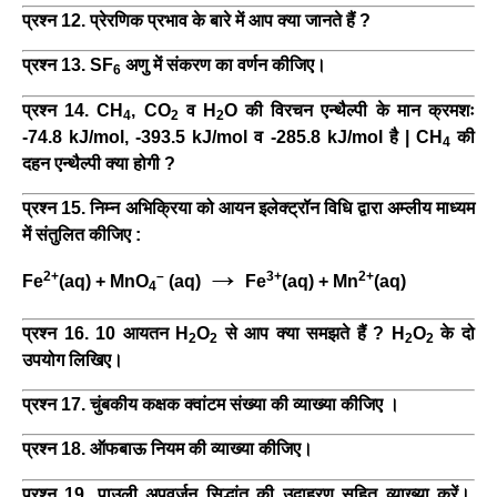
प्रश्न 12. प्रेरणिक प्रभाव के बारे में आप क्या जानते हैं ?
प्रश्न 13. SF
अणु में संकरण का वर्णन कीजिए।
6
प्रश्न 14. CH
, CO
व H
O की विरचन एन्थैल्पी के मान क्रमशः
4
2
2
-74.8 kJ/mol, -393.5 kJ/mol व -285.8 kJ/mol है | CH
की
4
दहन एन्थैल्पी क्या होगी ?
प्रश्न 15. निम्न अभिक्रिया को आयन इलेक्ट्रॉन विधि द्वारा अम्लीय माध्यम
में संतुलित कीजिए :
→
2+
–
3+
2+
Fe
(aq) + MnO
(aq)
Fe
(aq) + Mn
(aq)
4
प्रश्न 16. 10 आयतन H
O
से आप क्या समझते हैं ? H
O
के दो
2
2
2
2
उपयोग लिखिए।
प्रश्न 17. चुंबकीय कक्षक क्वांटम संख्या की व्याख्या कीजिए ।
प्रश्न 18. ऑफबाऊ नियम की व्याख्या कीजिए।
प्रश्न 19. पाउली अपवर्जन सिद्धांत की उदाहरण सहित व्याख्या करें।