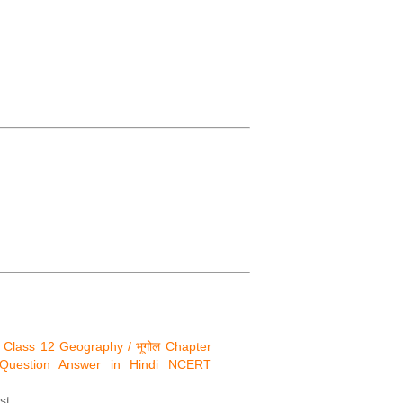
स Class 12 Geography / भूगोल Chapter
uestion Answer in Hindi NCERT
st