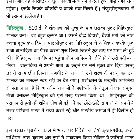
इसके बाद वह सौराष्ट्र व पूर्वी प्रदेश मगध को रौंदता हुआ गौड़ नगर तक
पहुंचा। इसके सिक्के कौशांबी व काशी तक मिलते हैं। मंजुश्रीमूलकल्प में
भी इसका उल्लेख है।
मिहिरकुल :
510 ई. में तोरमाण की मृत्यु के बाद उसका पुत्र मिहिरकुल
शासक बना। वह बहुत क्रूर था। उसने बौद्ध विहारों, चैत्यों मठों को नष्ट
करना शुरू कर दिया। पाटलीपुत्र पर मिहिरकुल ने अधिकार करके गुप्त
राजा बालादित्य का पीछा करना शुरू किया जिसने एक टापू पर शरण ली हुई
थी। मिहिरकुल जब द्वीप पर पहुंचा तो बालादित्य के सैनिकों ने उसे बंदी बना
लिया। बालादित्य ने अपनी माता के कहने पर उसे मुक्त कर दिया परन्तु
उससे राज्य छीन लिया। कश्मीर के राजा ने उसे शरण दी परन्तु वह उस
शासक को मारकर स्वयं गद्दी पर बैठ गया। यशोधर्मन के मन्दसौर अभिलेख
से पता लगता है कि भारतीय राजाओं ने यशोधर्मन के नेतृत्व में एक संयुक्त
मोर्चा बनाकर मिहिरकुल को पूरी तरह परास्त किया था। मिहिरकुल की
पराजय से हूणों की शक्ति क्षीण हो गई। केवल छोटे-छोटे सामन्तों के रूप में वे
उत्तर-पश्चिमी भारत में राज्य करते रहे और भारतीय समाज में ही विलीन हो
गए।
इस प्रकार प्राचीन काल में भारत पर विदेशी जातियों इण्डो-ग्रीक, इण्डो
पार्थियन, शक, कुषाण और हूणों ने आक्रमण किया लेकिन ये जातियां भारत