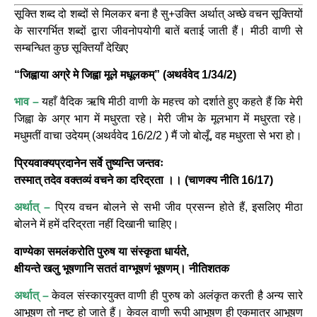
सूक्ति शब्द दो शब्दों से मिलकर बना है सु+उक्ति अर्थात् अच्छे वचन सूक्तियों
के सारगर्भित शब्दों द्वारा जीवनोपयोगी बातें बताई जाती हैं। मीठी वाणी से
सम्बन्धित कुछ सूक्तियाँ देखिए
“जिह्वाया अग्रे मे जिह्वा मूले मधूलकम्” (अथर्ववेद 1/34/2)
भाव –
यहाँ वैदिक ऋषि मीठी वाणी के महत्त्व को दर्शाते हुए कहते हैं कि मेरी
जिह्वा के अग्र भाग में मधुरता रहे। मेरी जीभ के मूलभाग में मधुरता रहे।
मधुमतीं वाचा उदेयम् (अथर्ववेद 16/2/2 ) मैं जो बोलूँ, वह मधुरता से भरा हो।
प्रियवाक्यप्रदानेन सर्वे तुष्यन्ति जन्तवः
तस्मात् तदेव वक्तव्यं वचने का दरिद्रता ।। (चाणक्य नीति 16/17)
अर्थात् –
प्रिय वचन बोलने से सभी जीव प्रसन्न होते हैं, इसलिए मीठा
बोलने में हमें दरिद्रता नहीं दिखानी चाहिए।
वाण्येका समलंकरोति पुरुष या संस्कृता धार्यते,
क्षीयन्ते खलु भूषणानि सततं वाग्भूषणं भूषणम्। नीतिशतक
अर्थात् –
केवल संस्कारयुक्त वाणी ही पुरुष को अलंकृत करती है अन्य सारे
आभूषण तो नष्ट हो जाते हैं। केवल वाणी रूपी आभूषण ही एकमात्र आभूषण