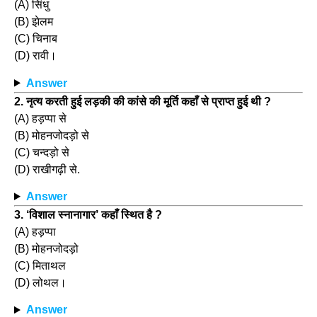
(A) सिंधु
(B) झेलम
(C) चिनाब
(D) रावी।
Answer
2. नृत्य करती हुई लड़की की कांसे की मूर्ति कहाँ से प्राप्त हुई थी ?
(A) हड़प्पा से
(B) मोहनजोदड़ो से
(C) चन्दड़ो से
(D) राखीगढ़ी से.
Answer
3. ‘विशाल स्नानागार’ कहाँ स्थित है ?
(A) हड़प्पा
(B) मोहनजोदड़ो
(C) मिताथल
(D) लोथल।
Answer