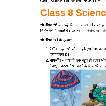
Other State Board Where NCERT Book वि
Class 8 Scienc
संश्लेषित रेशे –
कपड़े जिनका हम आमतौर पर इस्तेमाल
निर्मित रेशे भी कहते हैं। उदाहरण: – रेयाॅन, नायलॉ
संश्लेषित रेशों के प्रकार—
रेयाॅन –
इस रेशे को हम कृत्रिम रेशम के न
किया जाता है।
नायलॉन –
नायलॉन एक बहुत ही हल्का और मज
पैराशूट, चट्टानों पर चढ़ने के लिए रसिया, ज