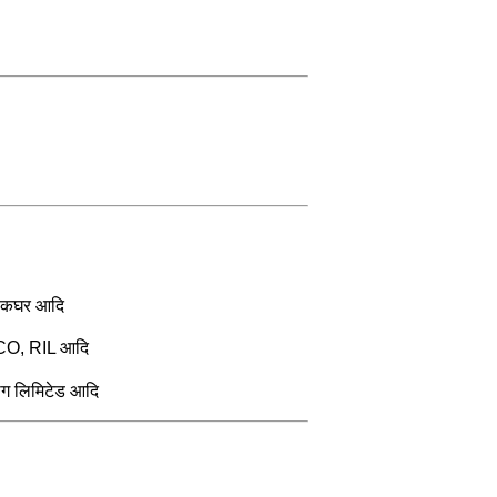
 डाकघर आदि
 TISCO, RIL आदि
्योग लिमिटेड आदि