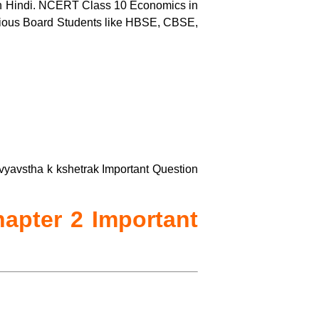
on in Hindi. NCERT Class 10 Economics in
arious Board Students like HBSE, CBSE,
rthvyavstha k kshetrak Important Question
pter 2 Important