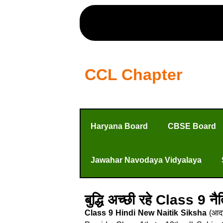
CCL Chapter
Haryana Board
CBSE Board
Jawahar Navodaya Vidyalaya
बुद्धि अच्छी रहे Class 9
Class 9 Hindi New Naitik Siksha
(आदर