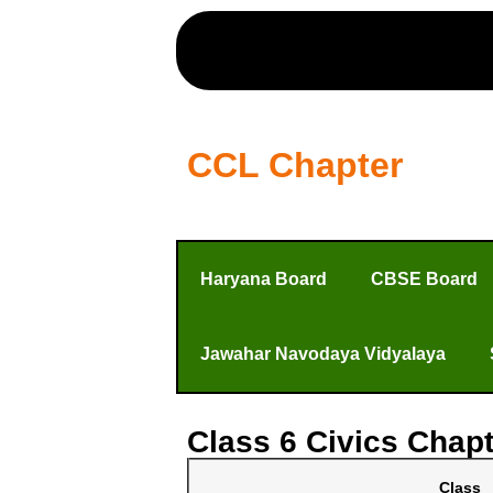
CCL Chapter
Haryana Board
CBSE Board
Jawahar Navodaya Vidyalaya
Class 6 Civics Chapt
Class