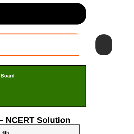
 Board
r – NCERT Solution
6th