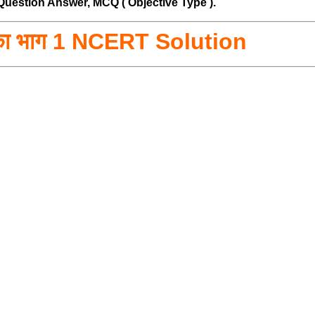
Question Answer, MCQ ( Objective Type ).
का भाग 1 NCERT Solution