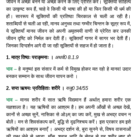
जीवन में अच्छा बनने या अच्छा करने के लिए प्रेरित करें। सूक्तियाँ साहित्य
का उत्कृष्ट रूप हैं, चाहे वे किसी भी भाषा की हों या फिर किसी भी धर्म की
हों। साररूप में सूक्तियों की प्रतिष्ठा चिरकाल से चली आ रही है।
शताब्दियों से चली आ रही, मानव अनुभव तथा गम्भीर चिन्तन के सूत्र रूप में,
ये सूक्तियाँ मानव जीवन को अपनी अमृतमयी वाणी से प्रेरित कर उनकी
जीवन दृष्टि को निर्मल कर देती हैं। सूक्तियाँ गागर में सागर भर देती हैं।
जिनका दिग्दर्शन आगे दी जा रही सूक्तियों से सहज में हो जाता है।
1. मात्र तिष्ठः पराङ्मनाः ।
अथर्व0 8.1.9
भाव –
हे मनुष्य! इस संसार में कर्म से विमुख होकर मत रहो हे मानव! उदार
बनकर सम्मान के साथ जीवन यापन करो ।
2. सप्त ऋषयः प्रतिहिताः शरीरे ।
यजु0 34/55
भाव –
मानव शरीर में सात ऋषि विद्यमान हैं अर्थात् हमारा शरीर एक
यज्ञशाला है। यह ऋषियों का आश्रम है। हम अपनी आँखों से अच्छा देखें,
कानों से अच्छा सुनें, नासिका से ओ३म् का जप करें, मुख से अभद्र वचन न
बोलें। मन से शिवसंकल्प करें, बुद्धि से दृढनिश्चय करें। इस प्रकार हम इसे
ऋषियों का आश्रम बनाएँ । अभद्र दर्शन से, बुरा सुनने से, विषय वासनाओं
की गन्ध लेने से अण्डा, माँस, शराब आदि के सेवन से यह शरीर नष्ट हो