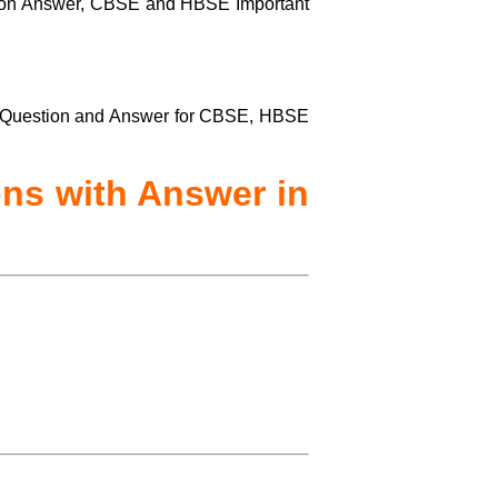
stion Answer, CBSE and HBSE Important
MCQ Question and Answer for CBSE, HBSE
ions with Answer in