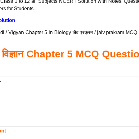
 Class 1 to 12 all Subjects NCERT Solution with Notes, Que
s for Students.
olution
indi / Vigyan Chapter 5 in Biology जैव प्रक्रम / jaiv prakram 
10 विज्ञान Chapter 5 MCQ Quest
-
ant