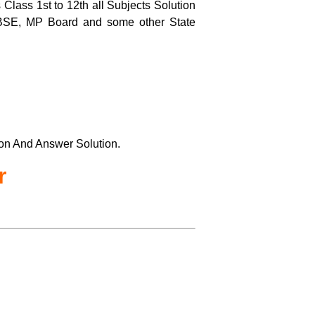
Class 1st to 12th all Subjects Solution
BSE, MP Board and some other State
ion And Answer Solution.
r