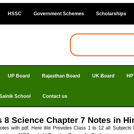
HSSC
Government Schemes
Scholarships
UP Board
Rajasthan Board
UK Board
HP
Sainik School
Contact us
ss 8 Science Chapter 7 Notes in Hi
es with pdf. Here We Provides Class 1 to 12 all Subjects