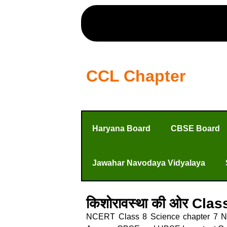
CCL Chapter
Haryana Board
CBSE Board
Jawahar Navodaya Vidyalaya
किशोरावस्था की ओर Cla
NCERT Class 8 Science chapter 7 Not