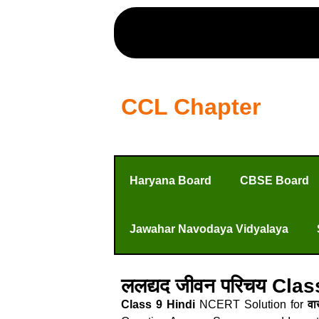
CCL Chapter
Haryana Board
CBSE Board
Jawahar Navodaya Vidyalaya
ललद्यद जीवन परिचय Cla
Class 9 Hindi
NCERT Solution for
वा