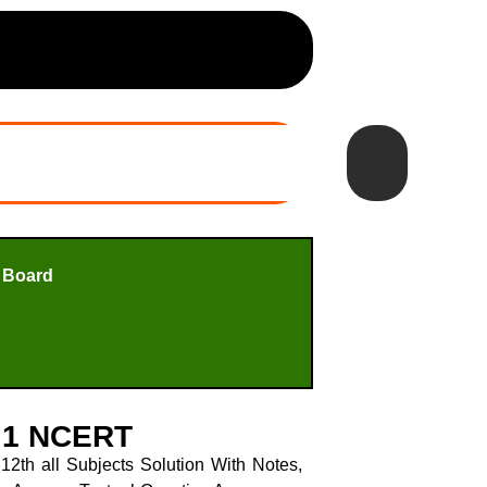
 Board
ाग 1 NCERT
2th all Subjects Solution With Notes,