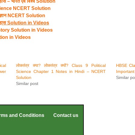
 – भारत एवं विश्व Solution
cience NCERT Solution
िज्ञान NCERT Solution
ास Solution in Videos
tory Solution in Videos
tion in Videos
ical
लोकतंत्र क्या? लोकतंत्र क्यों? Class 9 Political
HBSE Class
wer
Science Chapter 1 Notes in Hindi – NCERT
Important
Solution
Similar po
Similar post
rms and Conditions
Contact us