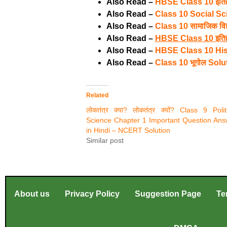
Also Read –
HBSE Class 10 इतिहास
Also Read –
Class 10 Social S
Also Read –
Class 10 सामाजिक व
Also Read –
HBSE Class 10 इतिह
Also Read –
HBSE Class 10 His
Also Read –
Class 10 भूगोल Solu
Related
लोकतंत्र क्या? लोकतंत्र क्यों? Class 9 Polit
Science Chapter 1 Important Question Ans
in Hindi – NCERT Solution
Similar post
About us
Privacy Policy
Suggestion Page
Te