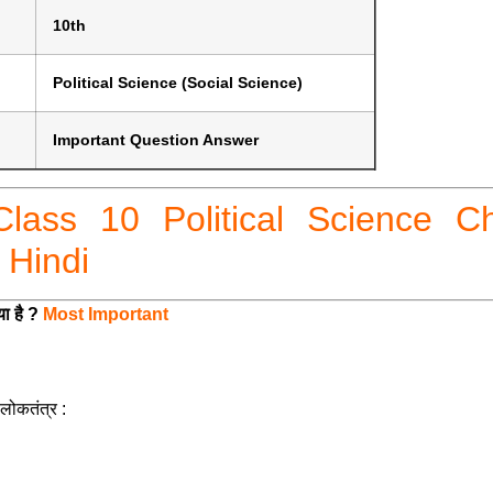
10th
Political Science (Social Science)
Important Question Answer
म Class 10 Political Science C
 Hindi
या है ?
Most Important
लोकतंत्र :