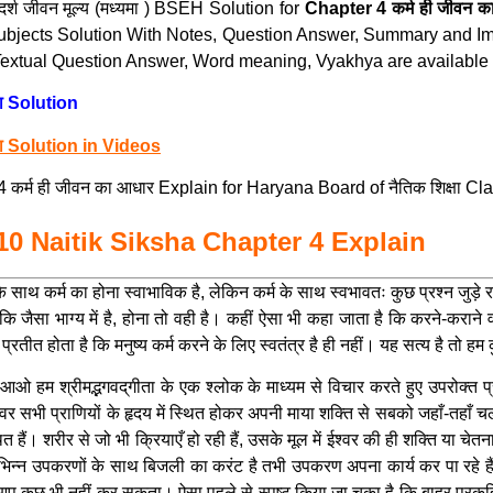
र्श जीवन मूल्य (मध्यमा ) BSEH Solution for
Chapter 4 कर्म ही जीवन 
 Subjects Solution With Notes, Question Answer, Summary and Im
xtual Question Answer, Word meaning, Vyakhya are available of
ा Solution
षा Solution in Videos
र्म ही जीवन का आधार Explain for Haryana Board of नैतिक शिक्षा Cl
s 10 Naitik Siksha Chapter 4 Explain
ाथ कर्म का होना स्वाभाविक है, लेकिन कर्म के साथ स्वभावतः कुछ प्रश्न जुड़े रहत
कि जैसा भाग्य में है, होना तो वही है। कहीं ऐसा भी कहा जाता है कि करने-कराने 
्रतीत होता है कि मनुष्य कर्म करने के लिए स्वतंत्र है ही नहीं। यह सत्य है तो हम
ओ हम श्रीमद्भगवद्‌गीता के एक श्लोक के माध्यम से विचार करते हुए उपरोक्त प्रश
 ईश्वर सभी प्राणियों के हृदय में स्थित होकर अपनी माया शक्ति से सबको जहाँ-तहाँ
स्थित हैं। शरीर से जो भी क्रियाएँ हो रही हैं, उसके मूल में ईश्वर की ही शक्ति या च
ं। विभिन्न उपकरणों के साथ बिजली का करंट है तभी उपकरण अपना कार्य कर पा रहे है
आप कुछ भी नहीं कर सकता। ऐसा पहले से स्पष्ट किया जा चुका है कि बाहर प्रकृति