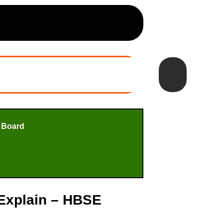
 Board
 4 Explain – HBSE