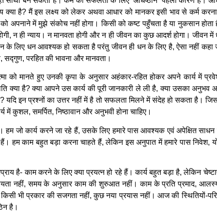
ूत साथी बन सकता है। कर्म की सफलता के लिए ‘अधिष्ठान’ पहला कारण है। अधिष्
्ष्य क्या है? मैं इस लक्ष्य को लेकर अथवा आधार को मानकर इसी भाव से कर्म करना
 अपनाने में मुझे संकोच नहीं होगा। किसी को कष्ट पहुँचता है या नुकसान होता ह
गी, न ही न्याय। न मानवता होगी और न ही जीवन का कुछ आदर्श होगा। जीवन में धन क
न के लिए धन आवश्यक हो सकता है परंतु जीवन ही धन के लिए है, ऐसा नहीं कहा ज
्याय, सद्गुण, परहित की भावना और मानवता।
मा को मानते हुए उनकी कृपा के अनुसार अहंकार-रहित होकर अपने कार्य में प्रवेश 
िति क्या है? क्या आपने उस कार्य की पूरी जानकारी ले ली है, क्या उसका अनुभव आपके
ै? यदि इन प्रश्नों का उत्तर नहीं में है तो सफलता मिलने में संदेह हो सकता है। जि
र्य में कुशल, समर्पित, निष्ठावान और अनुभवी होना चाहिए।
म जो कार्य करने जा रहे हैं, उसके लिए हमारे पास आवश्यक एवं अपेक्षित साधन ह
ं। हम काम बहुत बड़ा करना चाहते हैं, लेकिन इस अनुपात में हमारे पास निवेश, योग्य
राय है- काम करने के लिए क्या प्रयत्न हो रहे हैं। कार्य बहुत बड़ा है, लेकिन चेष्
्रियता नहीं, समय के अनुसार काम की शुरुआत नहीं। काम के प्रति प्रमाद, आल
े किसी भी प्रकार की सजगता नहीं, कुछ नया प्रयास नहीं। आज की स्थितियों-पर
ठिन है।