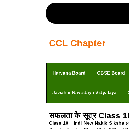
CCL Chapter
Haryana Board
CBSE Board
Jawahar Navodaya Vidyalaya
सफलता के सूत्र Class 1
Class 10 Hindi New Naitik Siksha
(आ