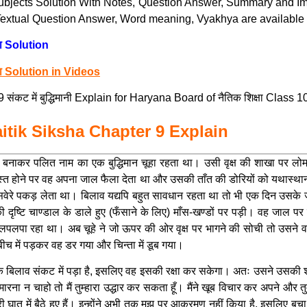
 Subjects Solution With Notes, Question Answer, Summary and Im
xtual Question Answer, Word meaning, Vyakhya are available of
ा Solution
षा Solution in Videos
कट में बुद्धिमानी Explain for Haryana Board of नैतिक शिक्षा Class 
0 Naitik Siksha Chapter 9 Explain
 बिल बनाकर पलित नाम का एक बुद्धिमान चूहा रहता था। उसी वृक्ष की शाखा प
ास्त होने पर वह अपना जाल फैला देता था और उसकी ताँत की डोरियों को यथास्थान
वह सवेरे पकड़ लेता था। बिलाव यद्यपि बहुत सावधान रहता था तो भी एक दिन उसके
दृष्टि चाण्डाल के डाले हुए (फँसाने के लिए) माँस-खण्डों पर पड़ी। वह जाल पर च
लपलपा रहा था। अब चूहे ने जो ऊपर की ओर वृक्ष पर भागने की सोची तो उसने व
ीच में पड़कर वह डर गया और चिन्ता में डूब गया।
बिलाव संकट में पड़ा है, इसलिए वह इसकी रक्षा कर सकेगा। अतः उसने उसकी शर
ना न चाहो तो मैं तुम्हारा उद्धार कर सकता हूँ। मैंने खूब विचार कर अपने और तुम
ी घात में बैठे हुए हैं। इन्होंने अभी तक मुझ पर आक्रमण नहीं किया है, इसलिए बच